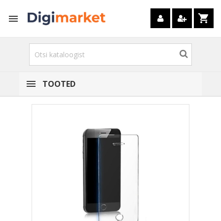
shopping_cart

TOOTED