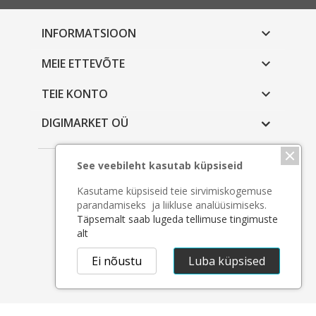
INFORMATSIOON

MEIE ETTEVÕTE

TEIE KONTO

DIGIMARKET OÜ
See veebileht kasutab küpsiseid
Copyright © 2026 - Digimarket OÜ
Kasutame küpsiseid teie sirvimiskogemuse
parandamiseks ja liikluse analüüsimiseks.
Täpsemalt saab lugeda tellimuse tingimuste
alt
Ei nõustu
Luba küpsised