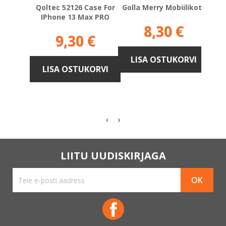
Qoltec 52126 Case For
Golla Merry Mobiilikott
Qol
IPhone 13 Max PRO
Pl
Hind
8,30 €
Hind
9,30 €
LISA OSTUKORVI
LISA OSTUKORVI
L
LIITU UUDISKIRJAGA
Facebook