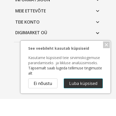

MEIE ETTEVÕTE

TEIE KONTO

DIGIMARKET OÜ
See veebileht kasutab küpsiseid
Copyright © 2026 - Digimarket OÜ
Kasutame küpsiseid teie sirvimiskogemuse
parandamiseks ja liikluse analüüsimiseks.
Täpsemalt saab lugeda tellimuse tingimuste
alt
Ei nõustu
Luba küpsised