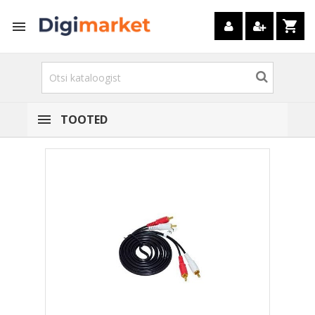
shopping_cart

TOOTED