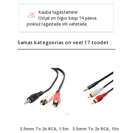
Kauba tagastamine
Ostjal on õigus kaup 14 päeva
jooksul tagastada või vahetada.
Samas kategoorias on veel 17 toodet :
3.5mm To 2x RCA, 1.5m
3.5mm To 2x RCA, 15m
RCA