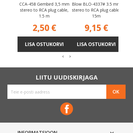
CCA-458 Gembird 3,5 mm
Blow BLO-4337# 3.5 mm
Gemb
stereo to RCA plug cable,
stereo to RCA plug cable,
to RC
1.5 m
15m
Hind
Hind
2,50 €
9,15 €
LISA OSTUKORVI
LISA OSTUKORVI
L
LIITU UUDISKIRJAGA
Facebook
INFORMATSIOON